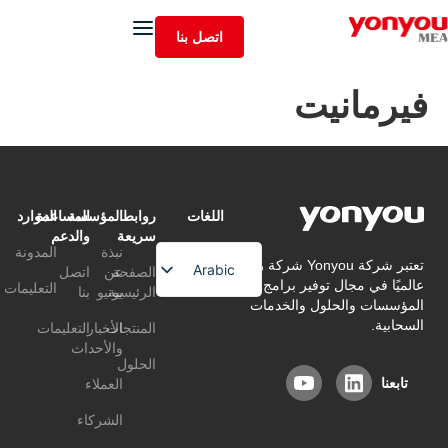
اتصل بنا
فيرمانيت
اللغات
روابط
المؤسسة
المساعدة
الموارد
سريعة
والدعم
نبذة
المدونة
تعتبر شركة Yonyou شركة رائدة
Arabic
الصفحة
عن
اتصل
عالميًا في مجال توفير برامج إدارة
التعليمات
الرئيسية
يونيو
بنا
English
المؤسسات والحلول والخدمات
السحابية.
المنتجات
الأخبار
التعليمات
Chinese
والأحداث
الحلول
تابعنا
العملاء
الشركاء