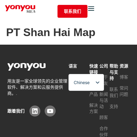
联系我们
PT Shan Hai Map
语言
快速
公司
帮助
资源
链接
与支
关于
博客
持
用友是一家全球领先的企业管理
Chinese
首页
用友
软件、解决方案和云服务提供
常问
联系
English
商。.
产品
新闻
问题
我们
与活
Arabic
解决
动
支持
跟着我们
方案
顾客
合作
伙伴