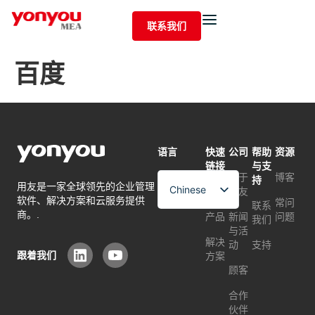
联系我们
百度
语言
快速
公司
帮助
资源
链接
与支
关于
博客
持
用友是一家全球领先的企业管理
Chinese
首页
用友
软件、解决方案和云服务提供
常问
联系
English
商。.
产品
新闻
问题
我们
与活
Arabic
解决
动
支持
跟着我们
方案
顾客
合作
伙伴