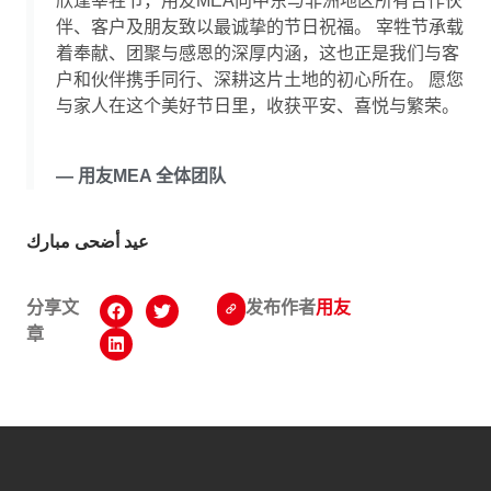
欣逢宰牲节，用友MEA向中东与非洲地区所有合作伙
伴、客户及朋友致以最诚挚的节日祝福。 宰牲节承载
着奉献、团聚与感恩的深厚内涵，这也正是我们与客
户和伙伴携手同行、深耕这片土地的初心所在。 愿您
与家人在这个美好节日里，收获平安、喜悦与繁荣。
— 用友MEA 全体团队
عيد أضحى مبارك
分享文
发布作者
用友
章