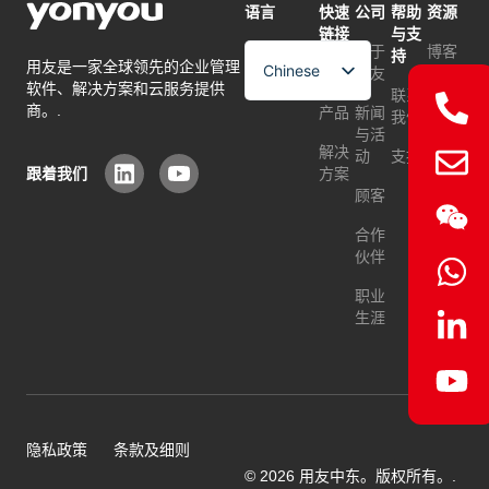
语言
快速
公司
帮助
资源
链接
与支
关于
博客
持
用友是一家全球领先的企业管理
Chinese
首页
用友
软件、解决方案和云服务提供
常问
联系
English
商。.
产品
新闻
问题
我们
与活
Arabic
解决
动
支持
跟着我们
方案
顾客
合作
伙伴
职业
生涯
隐私政策
条款及细则
© 2026 用友中东。版权所有。.