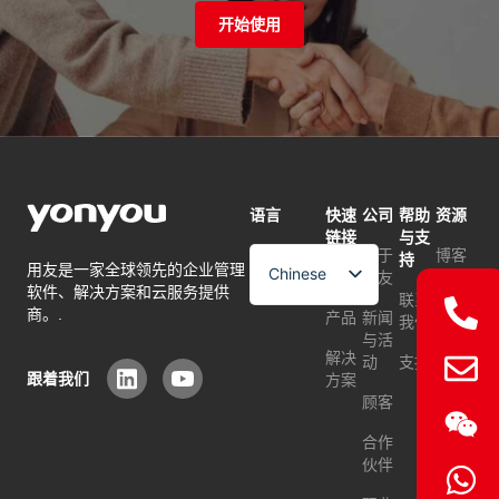
开始使用
语言
快速
公司
帮助
资源
链接
与支
关于
博客
持
用友是一家全球领先的企业管理
Chinese
首页
用友
软件、解决方案和云服务提供
常问
联系
English
商。.
产品
新闻
问题
我们
与活
Arabic
解决
动
支持
跟着我们
方案
顾客
合作
伙伴