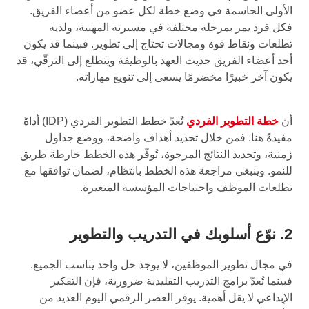
الأولى الحاسمة في وضع خطة لكل عضو من أعضاء الفريق.
فكل فرد يمر بمرحلة مختلفة في مسيرته المهنية، ولديه
تطلعات ونقاط قوة ومجالات تحتاج إلى تطوير. فبينما قد يكون
أحد أعضاء الفريق حديث العهد بالوظيفة ويتطلع إلى الترقّي، قد
يكون آخر خبيرًا مخضرمًا يسعى إلى تنويع مهاراته.
أن
خطة التطوير الفردي
تُعدّ خطط التطوير الفردي (IDP) أداةً
مفيدةً هنا. فمن خلال تحديد أهداف واضحة، ووضع جداول
زمنية، وتحديد النتائج المرجوة، تُوفّر هذه الخطط خارطة طريق
للنمو. وينبغي مراجعة هذه الخطط بانتظام، لضمان توافقها مع
تطلعات الموظف واحتياجات المؤسسة المتغيرة.
2. نوّع أسلوبك في التدريب والتطوير
في مجال تطوير الموظفين، لا يوجد حل واحد يناسب الجميع.
فبينما تُعدّ برامج التدريب التقليدية ضرورية، فإن التفكير
الإبداعي لا يقل أهمية. يوفر العصر الرقمي اليوم العديد من