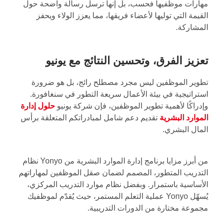
مهارات موظفيها فحسب، بل إنها ترسل رسالة واضحة حول
القيمة التي توليها لأعضاء فريقها، مما يعزز الولاء ويحفز
المشاركة.
تعزيز الفرق، وتحسين النتائج مع يونيو
تطوير الموظفين ليس مجرد مصطلح رائج، بل هو ضرورة
استراتيجية في بيئة الأعمال سريعة التطور في سنغافورة.
وإدراكًا لأهمية تطوير الموظفين، فإن شركة يونيو
حلول إدارة
الموارد البشرية
تقديم دعم شامل لمبادراتكم المتعلقة برأس
المال البشري.
من أبرز مزايا برنامج إدارة الموارد البشرية من Yonyo نظام
التدريب المتطور، المصمم لضمان صقل الموظفين لمهاراتهم
الأساسية باستمرار. وبفضل نظام موارد التدريب المركزي،
يُسهّل Yonyo عملية التعلم المستمر، حيث يُقدّم لموظفيك
مجموعة مختارة من الدورات التدريبية.