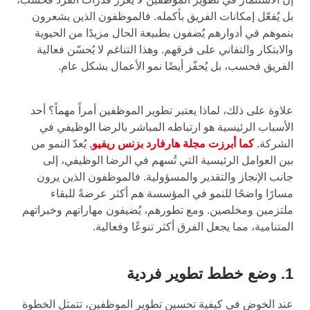
بل يُفعّل إمكانات الفريق بأكمله. فالموظفون الذين يشعرون
بنموهم في أدوارهم يُضفون بطبيعة الحال مزيدًا من الحيوية
والابتكار والتفاني على فرقهم. وهذا التناغم لا يُحسّن فعالية
الفريق فحسب، بل يُحفّز أيضًا نمو الأعمال بشكل عام.
علاوة على ذلك، لماذا يعتبر تطوير الموظفين أمراً مهماً؟ أحد
الأسباب الرئيسية هو ارتباطه المباشر بالرضا الوظيفي في
الشركة.
كما أبرزت مجلة هارفارد بزنس ريفيو
, يُعدّ النمو من
بين العوامل الرئيسية التي تُسهم في الرضا الوظيفي، إلى
جانب الإنجاز والتقدير والمسؤولية. فالموظفون الذين يرون
مسارًا واضحًا للنمو في المؤسسة هم أكثر عرضةً للبقاء
ملتزمين ومخلصين. ومع تطورهم، يُضيفون مهاراتهم وخبراتهم
المتنامية، مما يجعل الفرق أكثر تنوعًا وفعالية.
1. وضع خطط تطوير فردية
عند الخوض في كيفية تحسين تطوير الموظفين، تتمثل الخطوة