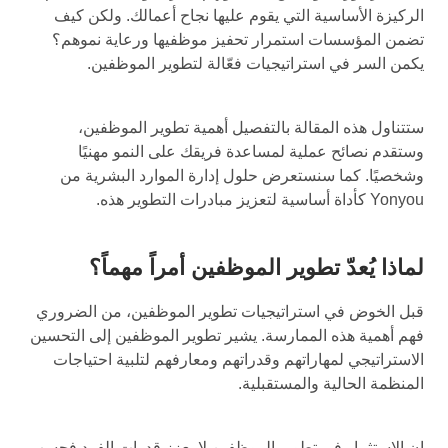
الركيزة الأساسية التي يقوم عليها نجاح أعمالك. ولكن كيف
تضمن المؤسسات استمرار تحفيز موظفيها ورعاية نموهم؟
يكمن السر في استراتيجيات فعّالة لتطوير الموظفين.
ستتناول هذه المقالة بالتفصيل أهمية تطوير الموظفين،
وستقدم نصائح عملية لمساعدة فريقك على النمو مهنيًا
وشخصيًا. كما سنستعرض حلول إدارة الموارد البشرية من
Yonyou كأداة أساسية لتعزيز مبادرات التطوير هذه.
لماذا يُعدّ تطوير الموظفين أمراً مهماً؟
قبل الخوض في استراتيجيات تطوير الموظفين، من الضروري
فهم أهمية هذه الممارسة. يشير تطوير الموظفين إلى التحسين
الاستراتيجي لمهاراتهم وقدراتهم ومعارفهم لتلبية احتياجات
المنظمة الحالية والمستقبلية.
إن الاستثمار في تطوير الموظفين لا يعزز قدرات الفرد فحسب،