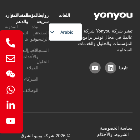
اللغات
روابط
المؤسسة
المساعدة
الموارد
سريعة
والدعم
نبذة
المدونة
تعتبر شركة Yonyou شركة رائدة
Arabic
الصفحة
عن
اتصل
عالميًا في مجال توفير برامج إدارة
التعليمات
الرئيسية
يونيو
بنا
English
المؤسسات والحلول والخدمات
السحابية.
المنتجات
الأخبار
التعليمات
Chinese
والأحداث
الحلول
تابعنا
العملاء
الشركاء
الوظائف
سياسة الخصوصية
الشروط والأحكام
© 2026 شركة يونيو الشرق