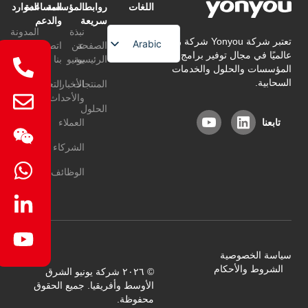
اللغات
روابط
المؤسسة
المساعدة
الموارد
سريعة
والدعم
نبذة
المدونة
تعتبر شركة Yonyou شركة رائدة
Arabic
الصفحة
عن
اتصل
عالميًا في مجال توفير برامج إدارة
التعليمات
الرئيسية
يونيو
بنا
English
المؤسسات والحلول والخدمات
السحابية.
المنتجات
الأخبار
التعليمات
Chinese
والأحداث
الحلول
تابعنا
العملاء
الشركاء
الوظائف
سياسة الخصوصية
الشروط والأحكام
© ٢٠٢٦ شركة يونيو الشرق
الأوسط وأفريقيا. جميع الحقوق
محفوظة.