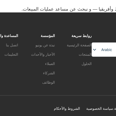
وأفريقيا — و نبحث عن مساعد عمليات المبيعات.
روابط سريعة
المؤسسة
المساعدة وا
الصفحة الرئيسية
نبذة عن يونيو
اتصل بنا
Arabic
المنتجات
الأخبار والأحداث
التعليمات
English
الحلول
العملاء
Chinese
الشركاء
الوظائف
سياسة الخصوصية
الشروط والأحكام