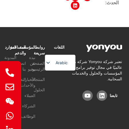
الحدث:
اللغات
روابط
المؤسسة
المساعدة
الموارد
سريعة
والدعم
نبذة
المدونة
تعتبر شركة Yonyou شركة رائدة
Arabic
الصفحة
عن
اتصل
عالميًا في مجال توفير برامج إدارة
التعليمات
الرئيسية
يونيو
بنا
English
المؤسسات والحلول والخدمات
السحابية.
المنتجات
الأخبار
التعليمات
Chinese
والأحداث
الحلول
تابعنا
العملاء
الشركاء
الوظائف