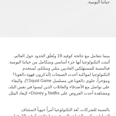
حياتنا اليومية.
بينما نتعامل مع جائحة كوفيد-19 وتُغلَق الحدود حول العالم،
أثبتت التكنولوجيا أنها جزء أساسي ومتكامل من حياتنا اليومية.
فبالنسبة للمستهلكين العاديين مثلي ومثلكم، تُستخدم
التكنولوجيا لمواكبة أحدث الصيحات (أتذكرون قهوة دالغونا؟
ومؤخراً، حلوى دالغونا في مسلسل Squid Game؟)، والبقاء
على تواصل مع الأصدقاء والعائلات الذين ليسوا في نفس البلد،
ومشاهدة أحدث العروض على Netflix و Disney+ لإبعاد الملل.
بالنسبة للشركات، تُعد التكنولوجيا أمراً حيوياً لاستئناف
العمليات وكسر الحواجز التي فرضتها جائحة كوفيد-19. فعلى